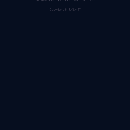
海口海航城
海口都市海岸