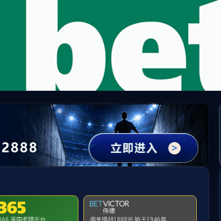
(304am-VIP认证)官网-Official 
首页
关于304am永
经营发展
产
利集团